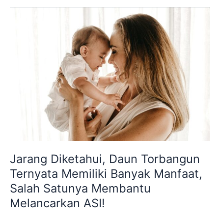
Jarang
Diketahui,
Daun
Torbangun
Ternyata
Memiliki
Banyak
Manfaat,
Salah
Satunya
Membantu
Melancarkan
ASI!
Jarang Diketahui, Daun Torbangun
Ternyata Memiliki Banyak Manfaat,
Salah Satunya Membantu
Melancarkan ASI!