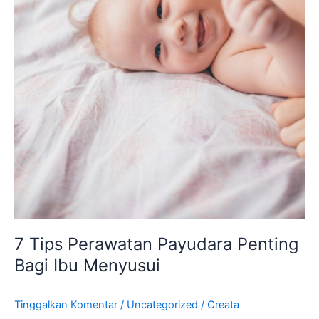
7 Tips Perawatan Payudara Penting
Bagi Ibu Menyusui
Tinggalkan Komentar
/
Uncategorized
/
Creata