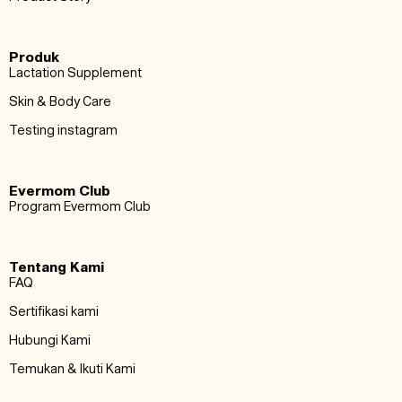
o
e
b
o
r
e
Produk
k
Lactation Supplement
Skin & Body Care
Testing instagram
Evermom Club
Program Evermom Club
Tentang Kami
FAQ
Sertifikasi kami
Hubungi Kami
Temukan & Ikuti Kami