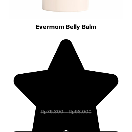
Evermom Belly Balm
Rentang
Rp
79.800
–
Rp
98.000
harga:
Rentang
Rp
79.800
–
Rp
98.000
Rp79.800
harga:
hingga