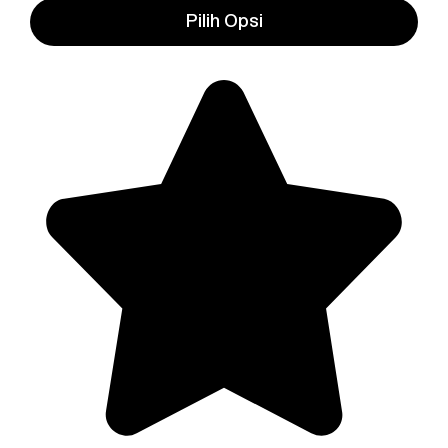
Rp98.000
Rp79.800
Pilih Opsi
hingga
Rp98.000